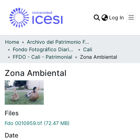
(curren
Log In
Communities & Collec
All of DSpace
Home
Archivo del Patrimonio Fotográfico y Fílmico del Valle del Cauca
Fondo Fotográfico Diario Occidente
Cali
Statistics
FFDO - Cali - Patrimonial
Zona Ambiental
Zona Ambiental
Files
Fdo 0010959.tif
(72.47 MB)
Date