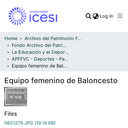
(curren
Log In
Communities & Collec
All of DSpace
Home
Archivo del Patrimonio Fotográfico y Fílmico del Valle del Cauca
Fondo Archivo del Patrimonio Fotográfico y Fílmico del Valle del Cauca
Statistics
La Educación y el Deporte
APFFVC - Deportes - Patrimonial
Equipo femenino de Baloncesto
Equipo femenino de Baloncesto
Files
0601279.JPG
(19.14 KB)