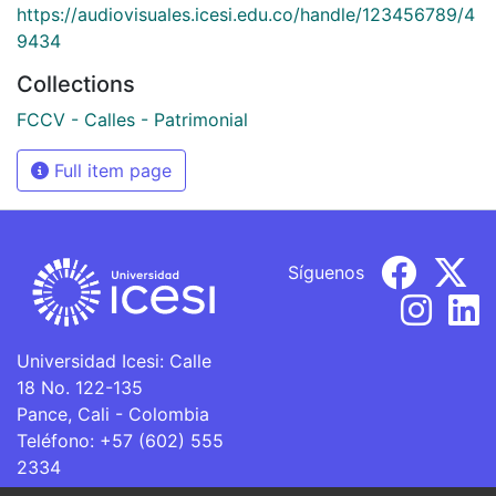
https://audiovisuales.icesi.edu.co/handle/123456789/4
9434
Collections
FCCV - Calles - Patrimonial
Full item page
Síguenos
Universidad Icesi: Calle
18 No. 122-135
Pance, Cali - Colombia
Teléfono: +57 (602) 555
2334
ventanillaunica@icesi.edu.co