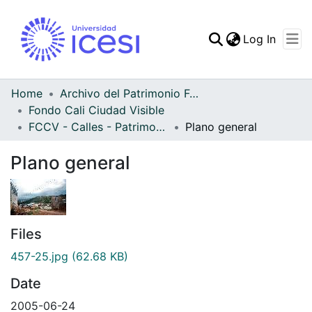
(curren
Log In
Communities & Collec
All of DSpace
Home
Archivo del Patrimonio Fotográfico y Fílmico del Valle del Cauca
Fondo Cali Ciudad Visible
Statistics
FCCV - Calles - Patrimonial
Plano general
Plano general
Files
457-25.jpg
(62.68 KB)
Date
2005-06-24