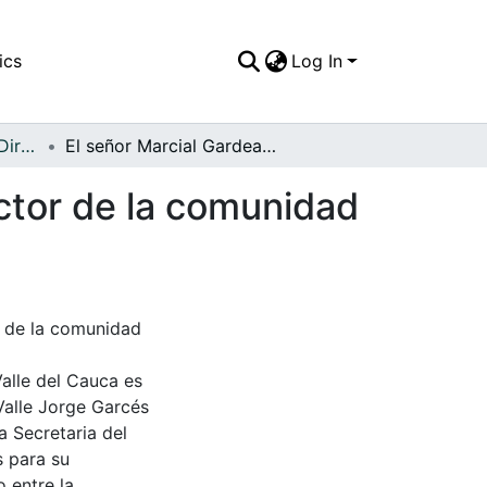
ics
Log In
APFFVC - Políticos y Dirigentes - Patrimonial
El señor Marcial Gardeazabal, importante conductor de la comunidad tulueña
ctor de la comunidad
r de la comunidad
Valle del Cauca es
Valle Jorge Garcés
a Secretaria del
s para su
 entre la