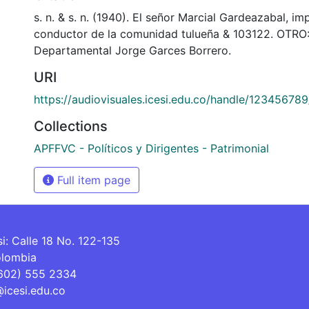
s. n. & s. n. (1940). El señor Marcial Gardeazabal, im
conductor de la comunidad tulueña & 103122. OTRO:
Departamental Jorge Garces Borrero.
URI
https://audiovisuales.icesi.edu.co/handle/12345678
Collections
APFFVC - Políticos y Dirigentes - Patrimonial
Full item page
si: Calle 18 No. 122-135
olombia
(602) 555 2334
@icesi.edu.co