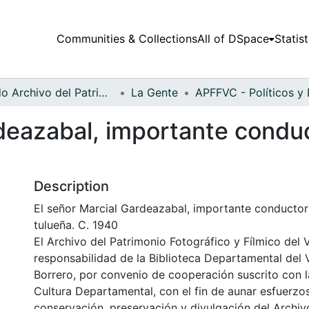
Communities & Collections
All of DSpace
Statist
Fondo Archivo del Patrimonio Fotográfico y Fílmico del Valle del Cauca
La Gente
rdeazabal, importante condu
Description
El señor Marcial Gardeazabal, importante conducto
tulueña. C. 1940
El Archivo del Patrimonio Fotográfico y Fílmico del 
responsabilidad de la Biblioteca Departamental del 
Borrero, por convenio de cooperación suscrito con l
Cultura Departamental, con el fin de aunar esfuerzo
conservación, preservación y divulgación del Archivo