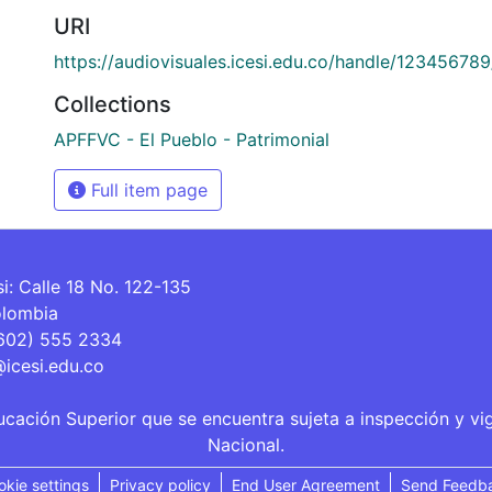
URI
https://audiovisuales.icesi.edu.co/handle/12345678
Collections
APFFVC - El Pueblo - Patrimonial
Full item page
si: Calle 18 No. 122-135
olombia
(602) 555 2334
@icesi.edu.co
ucación Superior que se encuentra sujeta a inspección y vi
Nacional.
okie settings
Privacy policy
End User Agreement
Send Feedb