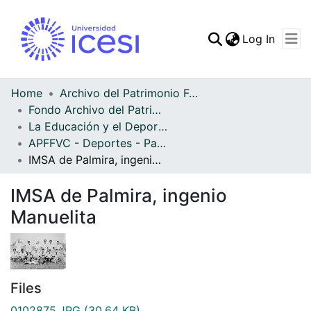
(curren
Log In
Communities & Collec
All of DSpace
Home
Archivo del Patrimonio Fotográfico y Fílmico del Valle del Cauca
Fondo Archivo del Patrimonio Fotográfico y Fílmico del Valle del Cauca
Statistics
La Educación y el Deporte
APFFVC - Deportes - Patrimonial
IMSA de Palmira, ingenio Manuelita
IMSA de Palmira, ingenio
Manuelita
Files
0102875.JPG
(30.64 KB)