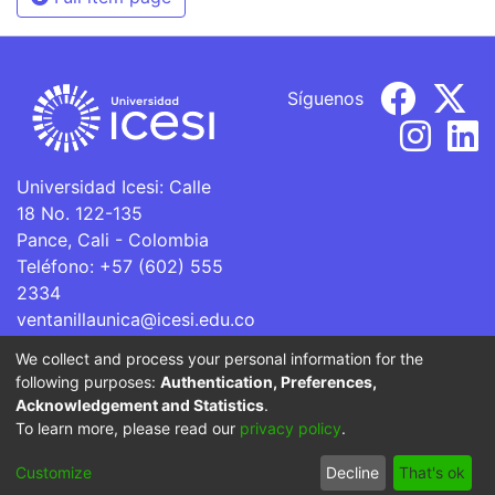
Síguenos
Universidad Icesi: Calle
18 No. 122-135
Pance, Cali - Colombia
Teléfono: +57 (602) 555
2334
ventanillaunica@icesi.edu.co
We collect and process your personal information for the
La Universidad Icesi es una Institución de Educación
following purposes:
Authentication, Preferences,
Superior que se encuentra sujeta a inspección y vigilancia
Acknowledgement and Statistics
.
por parte del Ministerio de Educación Nacional.
To learn more, please read our
privacy policy
.
Cookie
Privacy
End User
Send
Customize
Decline
That's ok
settings
policy
Agreement
Feedback