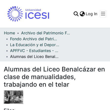
(curren
Log In
Communities & Collec
All of DSpace
Home
Archivo del Patrimonio Fotográfico y Fílmico del Valle del Cauca
Fondo Archivo del Patrimonio Fotográfico y Fílmico del Valle del Cauca
Statistics
La Educación y el Deporte
APFFVC - Estudiantes - Patrimonial
Alumnas del Liceo Benalcázar en clase de manualidades, trabajando en el telar
Alumnas del Liceo Benalcázar en
clase de manualidades,
trabajando en el telar