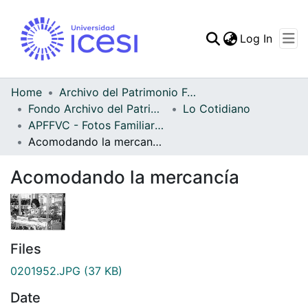
(curren
Log In
Communities & Collec
All of DSpace
Home
Archivo del Patrimonio Fotográfico y Fílmico del Valle del Cauca
Fondo Archivo del Patrimonio Fotográfico y Fílmico del Valle del Cauca
Lo Cotidiano
Statistics
APFFVC - Fotos Familiares - Patrimonial
Acomodando la mercancía
Acomodando la mercancía
Files
0201952.JPG
(37 KB)
Date