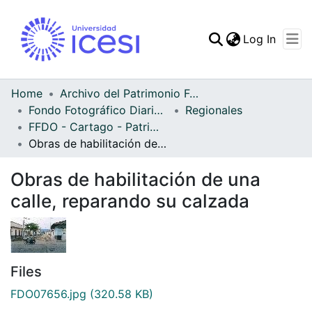
(curren
Log In
Communities & Collec
All of DSpace
Home
Archivo del Patrimonio Fotográfico y Fílmico del Valle del Cauca
Fondo Fotográfico Diario Occidente
Regionales
Statistics
FFDO - Cartago - Patrimonial
Obras de habilitación de una calle, reparando su calzada
Obras de habilitación de una
calle, reparando su calzada
Files
FDO07656.jpg
(320.58 KB)