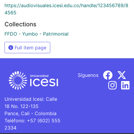
https://audiovisuales.icesi.edu.co/handle/123456789/8
4565
Collections
FFDO - Yumbo - Patrimonial
Full item page
Síguenos
Universidad Icesi: Calle
18 No. 122-135
Pance, Cali - Colombia
Teléfono: +57 (602) 555
2334