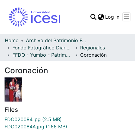
(curren
Log In
Communities & Collec
All of DSpace
Home
Archivo del Patrimonio Fotográfico y Fílmico del Valle del Cauca
Fondo Fotográfico Diario Occidente
Regionales
Statistics
FFDO - Yumbo - Patrimonial
Coronación
Coronación
Files
FDO020084.jpg
(2.5 MB)
FDO020084A.jpg
(1.66 MB)