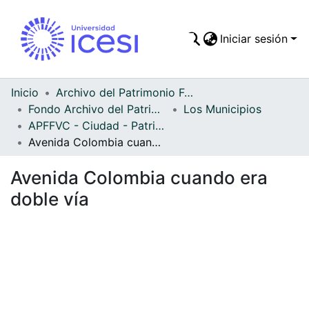
Iniciar sesión
Comunidades
Todo DSpace
Inicio
Archivo del Patrimonio Fotográfico y Fílmico del Valle del Cauca
Fondo Archivo del Patrimonio Fotográfico y Fílmico del Valle del Cauca
Los Municipios
Estadísticas
APFFVC - Ciudad - Patrimonial
Avenida Colombia cuando era doble vía
Avenida Colombia cuando era
doble vía