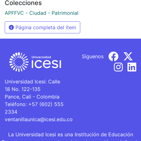
Colecciones
APFFVC - Ciudad - Patrimonial
Página completa del ítem
Síguenos
Universidad Icesi: Calle
18 No. 122-135
Pance, Cali - Colombia
Teléfono: +57 (602) 555
2334
ventanillaunica@icesi.edu.co
La Universidad Icesi es una Institución de Educación