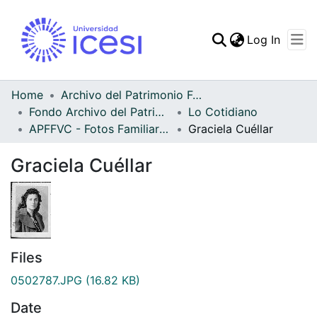
(curren
Log In
Communities & Collec
All of DSpace
Home
Archivo del Patrimonio Fotográfico y Fílmico del Valle del Cauca
Fondo Archivo del Patrimonio Fotográfico y Fílmico del Valle del Cauca
Lo Cotidiano
Statistics
APFFVC - Fotos Familiares - Patrimonial
Graciela Cuéllar
Graciela Cuéllar
Files
0502787.JPG
(16.82 KB)
Date