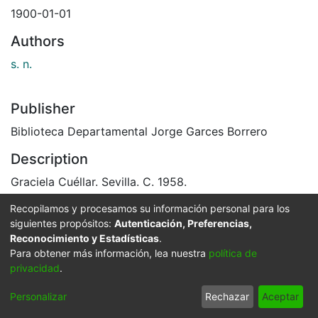
1900-01-01
Authors
s. n.
Publisher
Biblioteca Departamental Jorge Garces Borrero
Description
Graciela Cuéllar. Sevilla. C. 1958.
El Archivo del Patrimonio Fotográfico y Fílmico del
Recopilamos y procesamos su información personal para los
Valle del Cauca es responsabilidad de la Biblioteca
siguientes propósitos:
Autenticación, Preferencias,
Departamental del Valle Jorge Garcés Borrero, por
Reconocimiento y Estadísticas
.
convenio de cooperación suscrito con la Secretaria
Para obtener más información, lea nuestra
política de
del Cultura Departamental, con el fin de aunar
privacidad
.
esfuerzos para su conservación, preservación y
Personalizar
Rechazar
Aceptar
divulgación del Archivo entre la comunidad
Vallecaucana, especialmente entre los estudiantes e