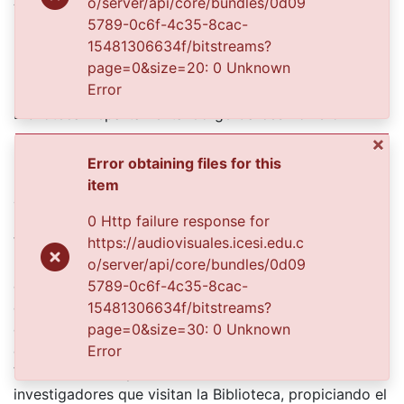
o/server/api/core/bundles/0d09
5789-0c6f-4c35-8cac-
FOTO TOVAR
15481306634f/bitstreams?
page=0&size=20: 0 Unknown
Error
Publisher
Biblioteca Departamental Jorge Garces Borrero
Description
×
Error obtaining files for this
Bomberos Voluntarios celebrando su octavo
item
aniversario. Florida, 1969
El Archivo del Patrimonio Fotográfico y Fílmico del
0 Http failure response for
Valle del Cauca es responsabilidad de la Biblioteca
https://audiovisuales.icesi.edu.c
Departamental del Valle Jorge Garcés Borrero, por
o/server/api/core/bundles/0d09
5789-0c6f-4c35-8cac-
convenio de cooperación suscrito con la Secretaria
15481306634f/bitstreams?
del Cultura Departamental, con el fin de aunar
page=0&size=30: 0 Unknown
esfuerzos para su conservación, preservación y
Error
divulgación del Archivo entre la comunidad
Vallecaucana, especialmente entre los estudiantes e
investigadores que visitan la Biblioteca, propiciando el