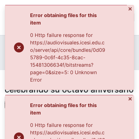
×
Error obtaining files for this
(curren
Log In
item
Communities & Collec
0 Http failure response for
All of DSpace
Home
Archivo del Patrimonio Fotográfico y Fílmico del Valle del Cauca
https://audiovisuales.icesi.edu.c
Fondo Archivo del Patrimonio Fotográfico y Fílmico del Valle del Cauca
Los Eventos
o/server/api/core/bundles/0d09
Statistics
APFFVC - Ceremonias - Patrimonial
5789-0c6f-4c35-8cac-
Bomberos Voluntarios celebrando su octavo aniversario
15481306634f/bitstreams?
page=0&size=5: 0 Unknown
Bomberos Voluntarios
Error
celebrando su octavo aniversario
×
Error obtaining files for this
item
Date
0 Http failure response for
1969-12-04
https://audiovisuales.icesi.edu.c
Authors