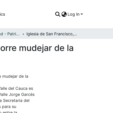
ics
Log In
APFFVC - Ciudad - Patrimonial
Iglesia de San Francisco, al fondo se observa la torre mudejar de la misma
torre mudejar de la
e mudejar de la
Valle del Cauca es
Valle Jorge Garcés
a Secretaria del
s para su
 entre la