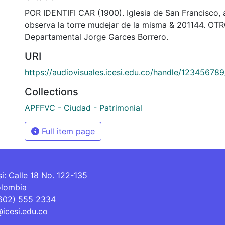
POR IDENTIFI CAR (1900). Iglesia de San Francisco, 
observa la torre mudejar de la misma & 201144. OTR
Departamental Jorge Garces Borrero.
URI
https://audiovisuales.icesi.edu.co/handle/12345678
Collections
APFFVC - Ciudad - Patrimonial
Full item page
si: Calle 18 No. 122-135
olombia
(602) 555 2334
@icesi.edu.co