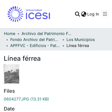
(curren
Log In
Communities & Collec
All of DSpace
Home
Archivo del Patrimonio Fotográfico y Fílmico del Valle del Cauca
Fondo Archivo del Patrimonio Fotográfico y Fílmico del Valle del Cauca
Los Municipios
Statistics
APFFVC - Edificios - Patrimonial
Línea férrea
Línea férrea
Files
0604277.JPG
(13.31 KB)
Date