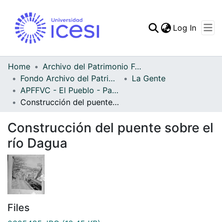
(curren
Log In
Communities & Collec
All of DSpace
Home
Archivo del Patrimonio Fotográfico y Fílmico del Valle del Cauca
Fondo Archivo del Patrimonio Fotográfico y Fílmico del Valle del Cauca
La Gente
Statistics
APFFVC - El Pueblo - Patrimonial
Construcción del puente sobre el río Dagua
Construcción del puente sobre el
río Dagua
Files