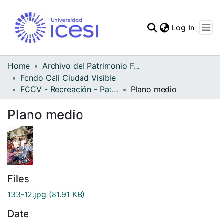
(curren
Log In
Communities & Collec
All of DSpace
Home
Archivo del Patrimonio Fotográfico y Fílmico del Valle del Cauca
Fondo Cali Ciudad Visible
Statistics
FCCV - Recreación - Patrimonial
Plano medio
Plano medio
Files
133-12.jpg
(81.91 KB)
Date