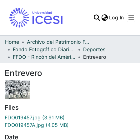
(curren
Log In
Communities & Collec
All of DSpace
Home
Archivo del Patrimonio Fotográfico y Fílmico del Valle del Cauca
Fondo Fotográfico Diario Occidente
Deportes
Statistics
FFDO - Rincón del América - Patrimonial
Entrevero
Entrevero
Files
FDO019457.jpg
(3.91 MB)
FDO019457A.jpg
(4.05 MB)
Date