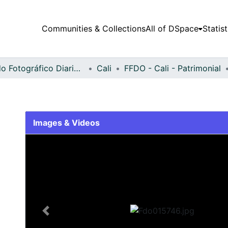
Communities & Collections
All of DSpace
Statist
Fondo Fotográfico Diario Occidente
Cali
FFDO - Cali - Patrimonial
Images & Videos
Slide 1 of 2
Previous