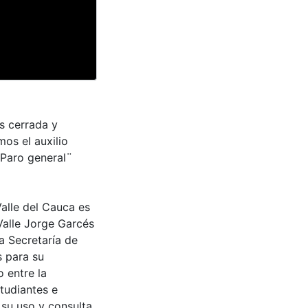
es cerrada y
os el auxilio
¨Paro general¨
Valle del Cauca es
Valle Jorge Garcés
a Secretaría de
s para su
 entre la
tudiantes e
 su uso y consulta