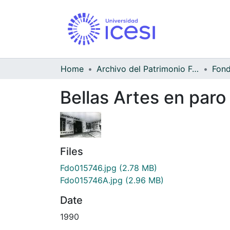
Home
Archivo del Patrimonio Fotográfico y Fílmico del Valle del Cauca
Bellas Artes en paro
Files
Fdo015746.jpg
(2.78 MB)
Fdo015746A.jpg
(2.96 MB)
Date
1990