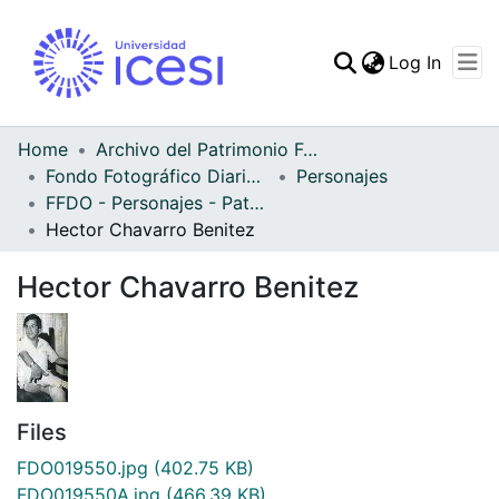
(curren
Log In
Communities & Collec
All of DSpace
Home
Archivo del Patrimonio Fotográfico y Fílmico del Valle del Cauca
Fondo Fotográfico Diario Occidente
Personajes
Statistics
FFDO - Personajes - Patrimonial
Hector Chavarro Benitez
Hector Chavarro Benitez
Files
FDO019550.jpg
(402.75 KB)
FDO019550A.jpg
(466.39 KB)