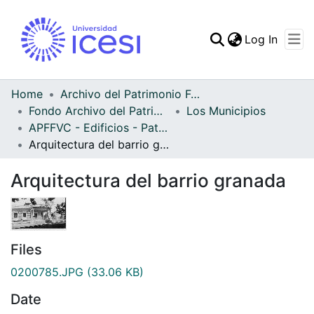
(curren
Log In
Communities & Collec
All of DSpace
Home
Archivo del Patrimonio Fotográfico y Fílmico del Valle del Cauca
Fondo Archivo del Patrimonio Fotográfico y Fílmico del Valle del Cauca
Los Municipios
Statistics
APFFVC - Edificios - Patrimonial
Arquitectura del barrio granada
Arquitectura del barrio granada
Files
0200785.JPG
(33.06 KB)
Date