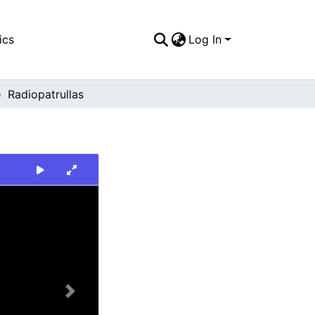
ics
Log In
Radiopatrullas
Next