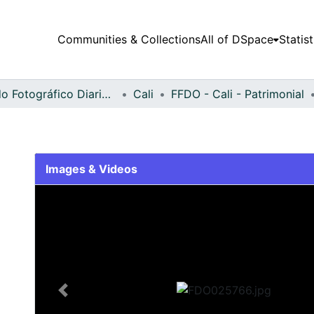
Communities & Collections
All of DSpace
Statist
Fondo Fotográfico Diario Occidente
Cali
FFDO - Cali - Patrimonial
Images & Videos
Slide 1 of 2
Previous