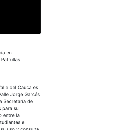
cía en
 Patrullas
Valle del Cauca es
Valle Jorge Garcés
a Secretaría de
s para su
 entre la
tudiantes e
 su uso y consulta