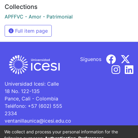
Collections
APFFVC - Amor - Patrimonial
Full item page
Síguenos
Universidad Icesi: Calle
18 No. 122-135
Pance, Cali - Colombia
Teléfono: +57 (602) 555
2334
ventanillaunica@icesi.edu.co
We collect and process your personal information for the
La Universidad Icesi es una Institución de Educación