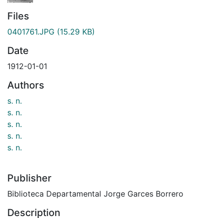
Files
0401761.JPG
(15.29 KB)
Date
1912-01-01
Authors
s. n.
s. n.
s. n.
s. n.
s. n.
Publisher
Biblioteca Departamental Jorge Garces Borrero
Description