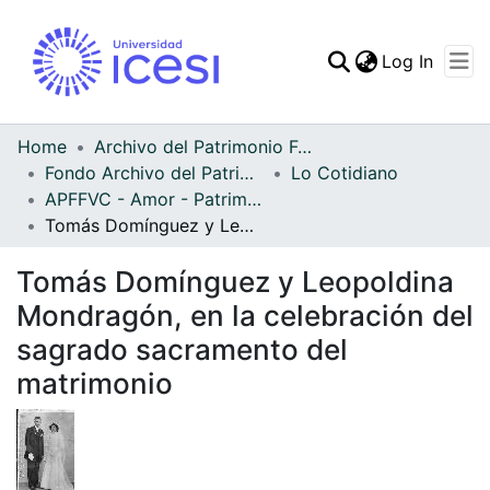
(curren
Log In
Communities & Collec
All of DSpace
Home
Archivo del Patrimonio Fotográfico y Fílmico del Valle del Cauca
Fondo Archivo del Patrimonio Fotográfico y Fílmico del Valle del Cauca
Lo Cotidiano
Statistics
APFFVC - Amor - Patrimonial
Tomás Domínguez y Leopoldina Mondragón, en la celebración del sagrado sacramento del matrimonio
Tomás Domínguez y Leopoldina
Mondragón, en la celebración del
sagrado sacramento del
matrimonio