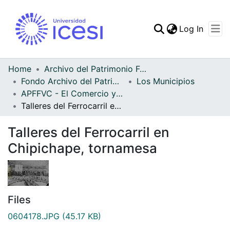
(curren
Log In
Communities & Collec
All of DSpace
Home
Archivo del Patrimonio Fotográfico y Fílmico del Valle del Cauca
Fondo Archivo del Patrimonio Fotográfico y Fílmico del Valle del Cauca
Los Municipios
Statistics
APFFVC - El Comercio y las Haciendas - Patrimonial
Talleres del Ferrocarril en Chipichape, tornamesa
Talleres del Ferrocarril en
Chipichape, tornamesa
Files
0604178.JPG
(45.17 KB)