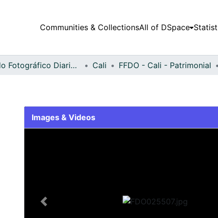
Communities & Collections
All of DSpace
Statist
Fondo Fotográfico Diario Occidente
Cali
FFDO - Cali - Patrimonial
Images & Videos
Slide 1 of 2
Previous