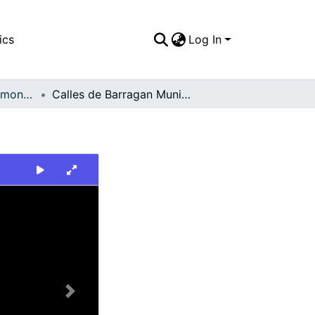
ics
Log In
FFDO - Tuluá - Patrimonial
Calles de Barragan Municipio de Tulua
Next