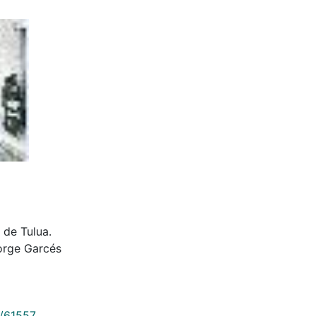
 de Tulua.
Jorge Garcés
9/61557