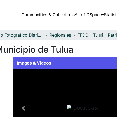
Communities & Collections
All of DSpace
Statist
Fondo Fotográfico Diario Occidente
Regionales
unicipio de Tulua
Images & Videos
Slide 1 of 1
Previous