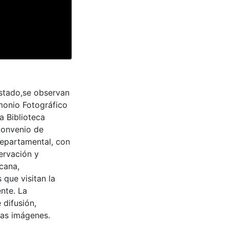
estado,se observan
imonio Fotográfico
a Biblioteca
convenio de
Departamental, con
ervación y
cana,
 que visitan la
nte. La
 difusión,
 las imágenes.