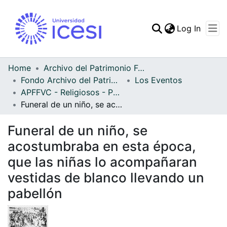
(curren
Log In
Communities & Collec
All of DSpace
Home
Archivo del Patrimonio Fotográfico y Fílmico del Valle del Cauca
Fondo Archivo del Patrimonio Fotográfico y Fílmico del Valle del Cauca
Los Eventos
Statistics
APFFVC - Religiosos - Patrimonial
Funeral de un niño, se acostumbraba en esta época, que las niñas lo acompañaran vestidas de blanco llevando un pabellón
Funeral de un niño, se
acostumbraba en esta época,
que las niñas lo acompañaran
vestidas de blanco llevando un
pabellón