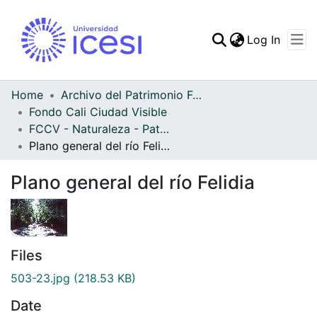
(curren
Log In
Communities & Collec
All of DSpace
Home
Archivo del Patrimonio Fotográfico y Fílmico del Valle del Cauca
Fondo Cali Ciudad Visible
Statistics
FCCV - Naturaleza - Patrimonial
Plano general del río Felidia
Plano general del río Felidia
Files
503-23.jpg
(218.53 KB)
Date