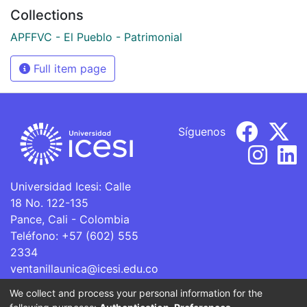
Collections
APFFVC - El Pueblo - Patrimonial
Full item page
Síguenos
Universidad Icesi: Calle
18 No. 122-135
Pance, Cali - Colombia
Teléfono: +57 (602) 555
2334
ventanillaunica@icesi.edu.co
We collect and process your personal information for the
La Universidad Icesi es una Institución de Educación