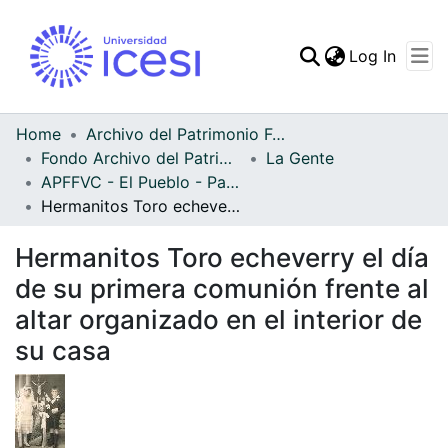
(curren
Log In
Communities & Collec
All of DSpace
Home
Archivo del Patrimonio Fotográfico y Fílmico del Valle del Cauca
Fondo Archivo del Patrimonio Fotográfico y Fílmico del Valle del Cauca
La Gente
Statistics
APFFVC - El Pueblo - Patrimonial
Hermanitos Toro echeverry el día de su primera comunión frente al altar organizado en el interior de su casa
Hermanitos Toro echeverry el día
de su primera comunión frente al
altar organizado en el interior de
su casa