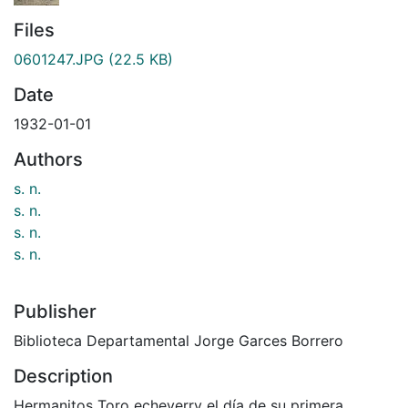
Files
0601247.JPG
(22.5 KB)
Date
1932-01-01
Authors
s. n.
s. n.
s. n.
s. n.
Publisher
Biblioteca Departamental Jorge Garces Borrero
Description
Hermanitos Toro echeverry el día de su primera