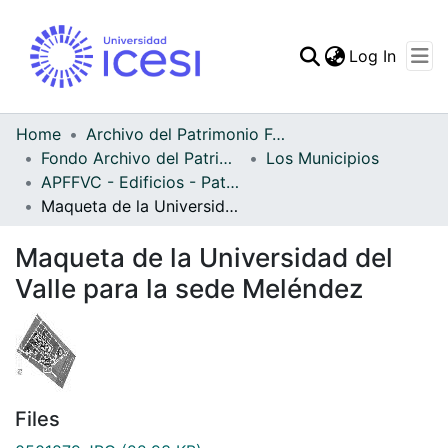
(curren
Log In
Communities & Collec
All of DSpace
Home
Archivo del Patrimonio Fotográfico y Fílmico del Valle del Cauca
Fondo Archivo del Patrimonio Fotográfico y Fílmico del Valle del Cauca
Los Municipios
Statistics
APFFVC - Edificios - Patrimonial
Maqueta de la Universidad del Valle para la sede Meléndez
Maqueta de la Universidad del
Valle para la sede Meléndez
Files