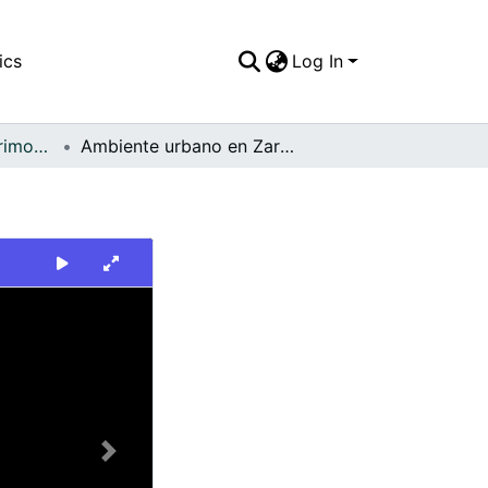
ics
Log In
FFDO - Zarzal - Patrimonial
Ambiente urbano en Zarzal
Next