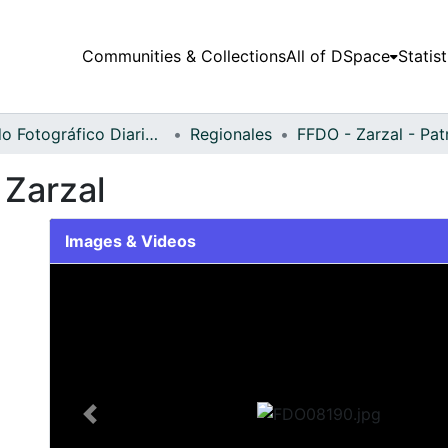
Communities & Collections
All of DSpace
Statist
Fondo Fotográfico Diario Occidente
Regionales
 Zarzal
Images & Videos
Slide 1 of 1
Previous