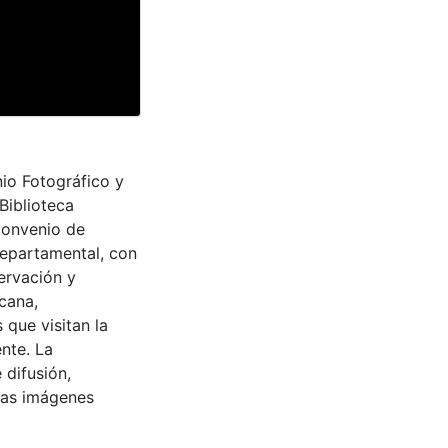
io Fotográfico y
Biblioteca
convenio de
Departamental, con
ervación y
cana,
 que visitan la
nte. La
 difusión,
 las imágenes