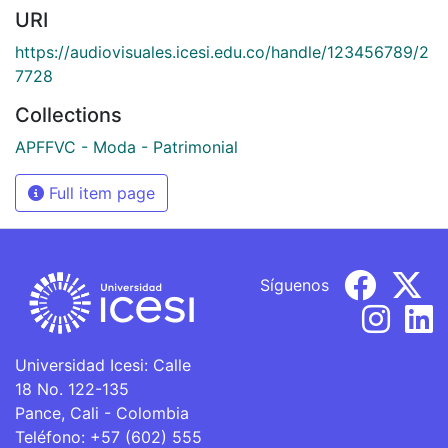
URI
https://audiovisuales.icesi.edu.co/handle/123456789/2
7728
Collections
APFFVC - Moda - Patrimonial
Full item page
Síguenos
Universidad Icesi: Calle
18 No. 122-135
Pance, Cali - Colombia
Teléfono: +57 (602) 555