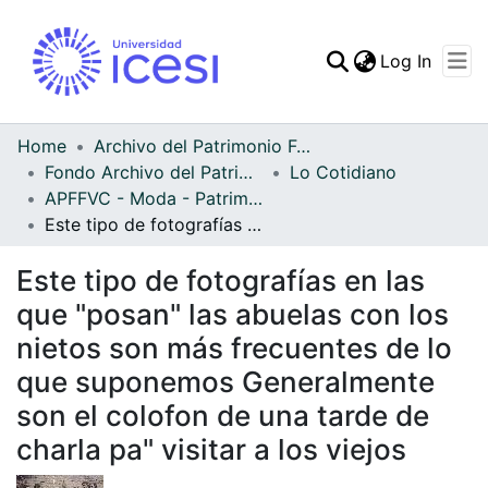
(curren
Log In
Communities & Collec
All of DSpace
Home
Archivo del Patrimonio Fotográfico y Fílmico del Valle del Cauca
Fondo Archivo del Patrimonio Fotográfico y Fílmico del Valle del Cauca
Lo Cotidiano
Statistics
APFFVC - Moda - Patrimonial
Este tipo de fotografías en las que "posan" las abuelas con los nietos son más frecuentes de lo que suponemos Generalmente son el colofon de una tarde de charla pa" visitar a los viejos
Este tipo de fotografías en las
que "posan" las abuelas con los
nietos son más frecuentes de lo
que suponemos Generalmente
son el colofon de una tarde de
charla pa" visitar a los viejos