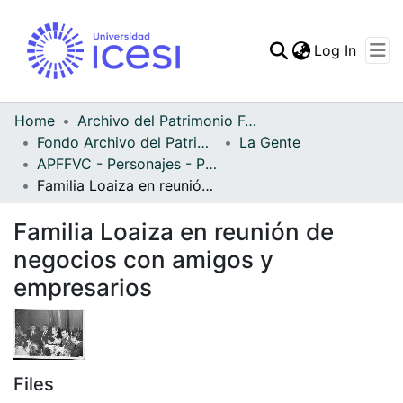
(curren
Log In
Communities & Collec
All of DSpace
Home
Archivo del Patrimonio Fotográfico y Fílmico del Valle del Cauca
Fondo Archivo del Patrimonio Fotográfico y Fílmico del Valle del Cauca
La Gente
Statistics
APFFVC - Personajes - Patrimonial
Familia Loaiza en reunión de negocios con amigos y empresarios
Familia Loaiza en reunión de
negocios con amigos y
empresarios
Files