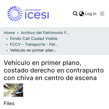
(curren
Log In
Communities & Collec
All of DSpace
Home
Archivo del Patrimonio Fotográfico y Fílmico del Valle del Cauca
Fondo Cali Ciudad Visible
Statistics
FCCV - Transporte - Patrimonial
Vehículo en primer plano, costado derecho en contrapunto con chiva en centro de escena
Vehículo en primer plano,
costado derecho en contrapunto
con chiva en centro de escena
Files