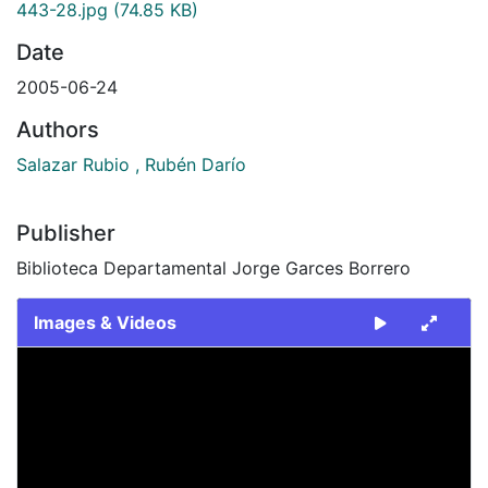
443-28.jpg
(74.85 KB)
Date
2005-06-24
Authors
Salazar Rubio , Rubén Darío
Publisher
Biblioteca Departamental Jorge Garces Borrero
Images & Videos
Slide 1 of 1