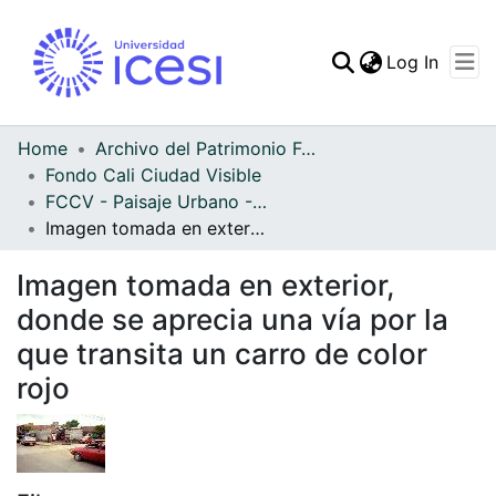
(curren
Log In
Communities & Collec
All of DSpace
Home
Archivo del Patrimonio Fotográfico y Fílmico del Valle del Cauca
Fondo Cali Ciudad Visible
Statistics
FCCV - Paisaje Urbano - Patrimonial
Imagen tomada en exterior, donde se aprecia una vía por la que transita un carro de color rojo
Imagen tomada en exterior,
donde se aprecia una vía por la
que transita un carro de color
rojo