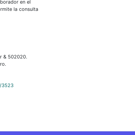
aborador en el
rmite la consulta
mar & 502020.
ro.
9/3523