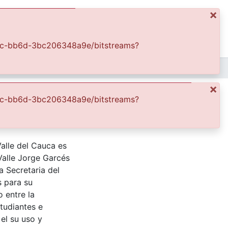
×
ics
Log In
-489c-bb6d-3bc206348a9e/bitstreams?
APFFVC - Las Bicicletas y Ca - Patrimonial
Inauguración de la carretera al mar
×
489c-bb6d-3bc206348a9e/bitstreams?
Valle del Cauca es
Valle Jorge Garcés
a Secretaria del
s para su
 entre la
tudiantes e
 el su uso y