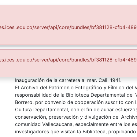
Communities & Collections
All of DSpace
Statist
uales.icesi.edu.co/server/api/core/bundles/bf381128-cfb4
Fondo Archivo del Patrimonio Fotográfico y Fílmico del Valle del Cauca
El Transporte
arretera al mar
suales.icesi.edu.co/server/api/core/bundles/bf381128-cfb4-
Description
Inauguración de la carretera al mar. Cali. 1941.
El Archivo del Patrimonio Fotográfico y Fílmico del 
responsabilidad de la Biblioteca Departamental del 
Borrero, por convenio de cooperación suscrito con l
Cultura Departamental, con el fin de aunar esfuerzo
conservación, preservación y divulgación del Archivo
comunidad Vallecaucana, especialmente entre los es
investigadores que visitan la Biblioteca, propiciando