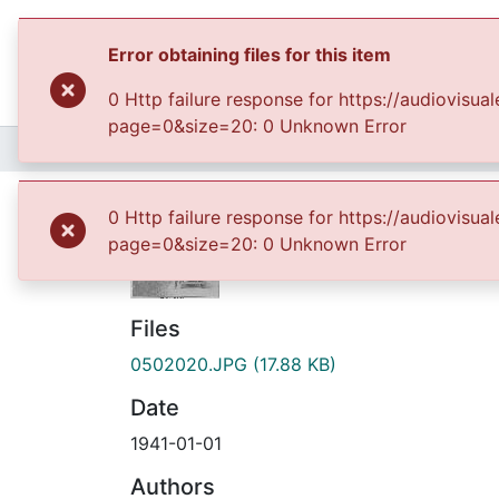
Error obtaining files for this item
0 Http failure response for https://audiovis
page=0&size=20: 0 Unknown Error
Home
Archivo del Patrimonio Fotográfico y Fílmico del Valle del Cauca
Inauguración de la c
0 Http failure response for https://audiovi
page=0&size=20: 0 Unknown Error
Files
0502020.JPG
(17.88 KB)
Date
1941-01-01
Authors