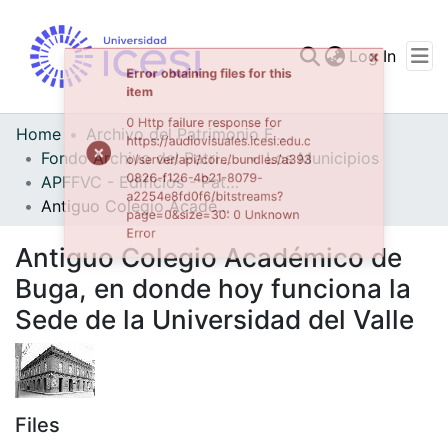
(curren
Log In
Communities & Collec
All of DSpace
Home
Archivo del Patrimonio Fotográfico y Fílmico del Valle del Cauca
Fondo Archivo del Patrimonio Fotográfico y Fílmico del Valle del Cauca
Los Municipios
Statistics
APFFVC - Edificios - Patrimonial
Antiguo Colegio Académico de Buga, en donde hoy funciona la Sede de la Universidad del Valle
Antiguo Colegio Académico de
Buga, en donde hoy funciona la
Sede de la Universidad del Valle
Files