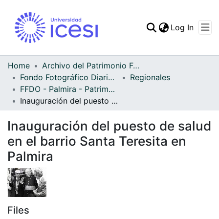
(curren
Log In
Communities & Collec
All of DSpace
Home
Archivo del Patrimonio Fotográfico y Fílmico del Valle del Cauca
Fondo Fotográfico Diario Occidente
Regionales
Statistics
FFDO - Palmira - Patrimonial
Inauguración del puesto de salud en el barrio Santa Teresita en Palmira
Inauguración del puesto de salud
en el barrio Santa Teresita en
Palmira
Files