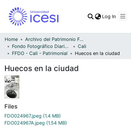
(curren
Log In
Communities & Collec
All of DSpace
Home
Archivo del Patrimonio Fotográfico y Fílmico del Valle del Cauca
Fondo Fotográfico Diario Occidente
Cali
Statistics
FFDO - Cali - Patrimonial
Huecos en la ciudad
Huecos en la ciudad
Files
FDO024967.jpeg
(1.4 MB)
FDO024967A.jpeg
(1.54 MB)