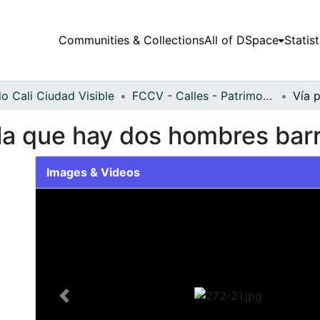
Communities & Collections
All of DSpace
Statist
o Cali Ciudad Visible
FCCV - Calles - Patrimonial
la que hay dos hombres bar
Images & Videos
Slide 1 of 1
Previous