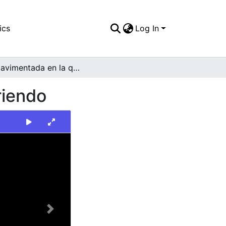
ics
Log In
Vía pavimentada en la que hay dos hombres barriendo
riendo
Next