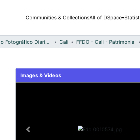
Communities & Collections
All of DSpace
Statist
Fondo Fotográfico Diario Occidente
Cali
FFDO - Cali - Patrimonial
Images & Videos
Slide 1 of 1
Previous