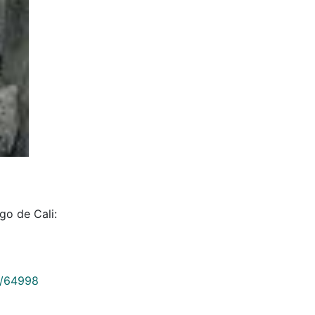
go de Cali:
9/64998