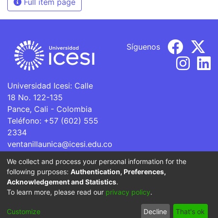
Full item page
Síguenos
Universidad Icesi: Calle
18 No. 122-135
Pance, Cali - Colombia
Teléfono: +57 (602) 555
2334
ventanillaunica@icesi.edu.co
We collect and process your personal information for the
La Universidad Icesi es una Institución de Educación
following purposes:
Authentication, Preferences,
Superior que se encuentra sujeta a inspección y vigilancia
Acknowledgement and Statistics
.
por parte del Ministerio de Educación Nacional.
To learn more, please read our
privacy policy
.
Cookie
Privacy
End User
Send
Customize
Decline
That's ok