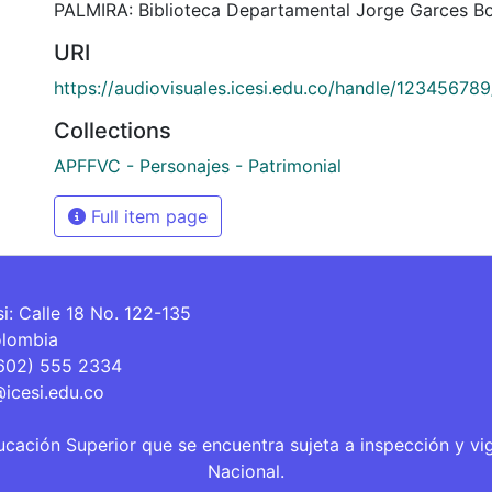
PALMIRA: Biblioteca Departamental Jorge Garces Bo
URI
https://audiovisuales.icesi.edu.co/handle/12345678
Collections
APFFVC - Personajes - Patrimonial
Full item page
si: Calle 18 No. 122-135
olombia
(602) 555 2334
@icesi.edu.co
ucación Superior que se encuentra sujeta a inspección y vi
Nacional.