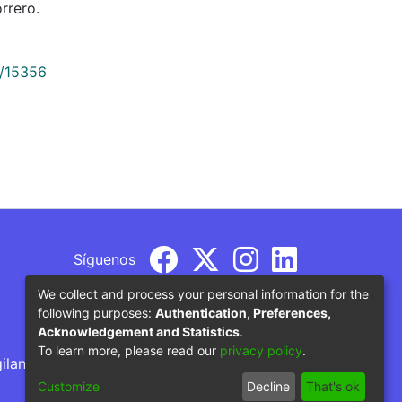
rrero.
9/15356
Síguenos
We collect and process your personal information for the
following purposes:
Authentication, Preferences,
Acknowledgement and Statistics
.
To learn more, please read our
privacy policy
.
gilancia por parte del Ministerio de Educación
Customize
Decline
That's ok