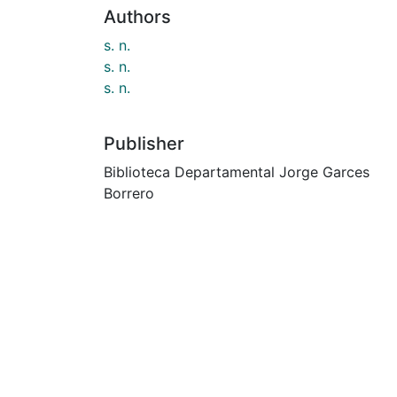
Authors
s. n.
s. n.
s. n.
Publisher
Biblioteca Departamental Jorge Garces
Borrero