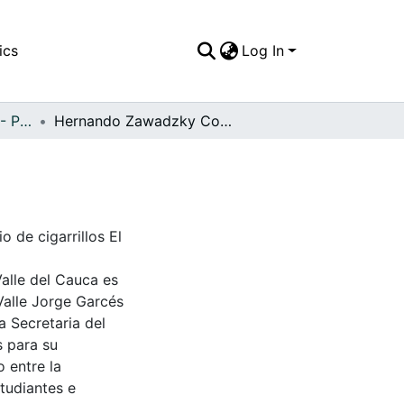
ics
Log In
APFFVC - Personajes - Patrimonial
Hernando Zawadzky Colmenares
de cigarrillos El
Valle del Cauca es
Valle Jorge Garcés
a Secretaria del
s para su
 entre la
tudiantes e