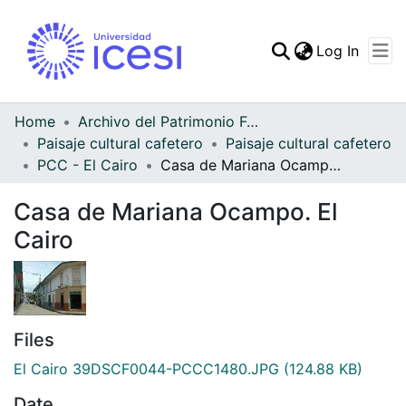
(curren
Log In
Communities & Collec
All of DSpace
Home
Archivo del Patrimonio Fotográfico y Fílmico del Valle del Cauca
Paisaje cultural cafetero
Paisaje cultural cafetero
Statistics
PCC - El Cairo
Casa de Mariana Ocampo. El Cairo
Casa de Mariana Ocampo. El
Cairo
Files
El Cairo 39DSCF0044-PCCC1480.JPG
(124.88 KB)
Date