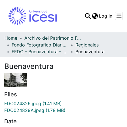
(curren
Log In
Communities & Collec
All of DSpace
Home
Archivo del Patrimonio Fotográfico y Fílmico del Valle del Cauca
Fondo Fotográfico Diario Occidente
Regionales
Statistics
FFDO - Buenaventura - Patrimonial
Buenaventura
Buenaventura
Files
FDO024829.jpeg
(1.41 MB)
FDO024829A.jpeg
(1.78 MB)
Date