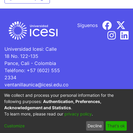
Síguenos
Universidad Icesi: Calle
18 No. 122-135
Pance, Cali - Colombia
Teléfono: +57 (602) 555
2334
ventanillaunica@icesi.edu.co
We collect and process your personal information for the
La Universidad Icesi es una Institución de Educación
following purposes:
Authentication, Preferences,
Superior que se encuentra sujeta a inspección y vigilancia
Acknowledgement and Statistics
.
por parte del Ministerio de Educación Nacional.
To learn more, please read our
privacy policy
.
Cookie
Privacy
End User
Send
Customize
Decline
That's ok
settings
policy
Agreement
Feedback