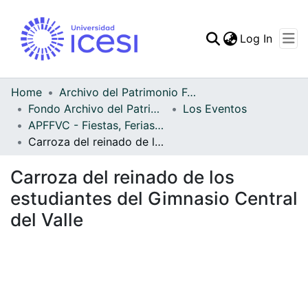
(curren
Log In
Communities & Collec
All of DSpace
Home
Archivo del Patrimonio Fotográfico y Fílmico del Valle del Cauca
Fondo Archivo del Patrimonio Fotográfico y Fílmico del Valle del Cauca
Los Eventos
Statistics
APFFVC - Fiestas, Ferias y Carnavales - Patrimonial
Carroza del reinado de los estudiantes del Gimnasio Central del Valle
Carroza del reinado de los
estudiantes del Gimnasio Central
del Valle