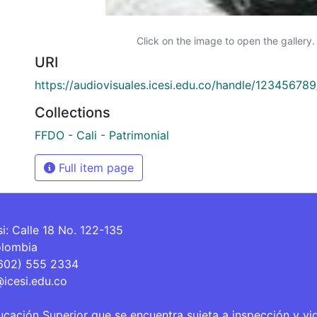
Click on the image to open the gallery.
URI
https://audiovisuales.icesi.edu.co/handle/12345678
Collections
FFDO - Cali - Patrimonial
Full item page
si: Calle 18 No. 122-135
olombia
(602) 555 2334
@icesi.edu.co
ucación Superior que se encuentra sujeta a inspección y vi