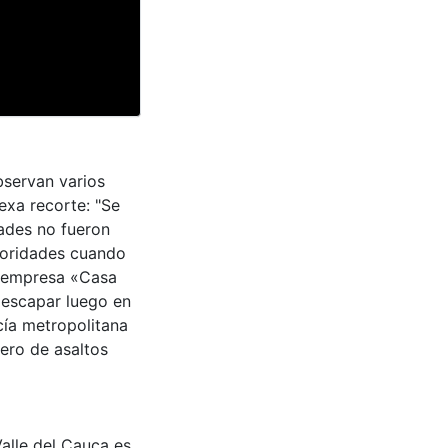
servan varios
exa recorte: "Se
ades no fueron
utoridades cuando
a empresa «Casa
a escapar luego en
icía metropolitana
ero de asaltos
Valle del Cauca es