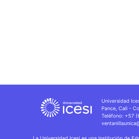
Universidad Ice
Pance, Cali - C
Teléfono: +57 
ventanillaunica
La Universidad Icesi es una Institución de Ed