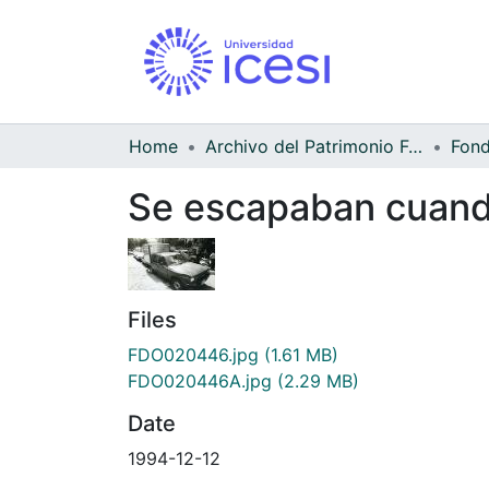
Home
Archivo del Patrimonio Fotográfico y Fílmico del Valle del Cauca
Se escapaban cuand
Files
FDO020446.jpg
(1.61 MB)
FDO020446A.jpg
(2.29 MB)
Date
1994-12-12