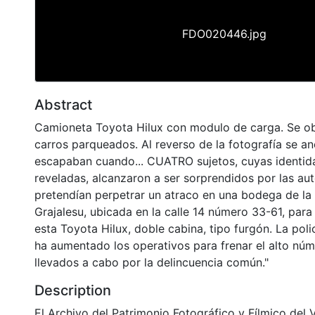
FDO020446.jpg
Abstract
Camioneta Toyota Hilux con modulo de carga. Se ob
carros parqueados. Al reverso de la fotografía se an
escapaban cuando... CUATRO sujetos, cuyas identid
reveladas, alcanzaron a ser sorprendidos por las a
pretendían perpetrar un atraco en una bodega de l
Grajalesu, ubicada en la calle 14 número 33-61, par
esta Toyota Hilux, doble cabina, tipo furgón. La pol
ha aumentado los operativos para frenar el alto núm
llevados a cabo por la delincuencia común."
Description
El Archivo del Patrimonio Fotográfico y Fílmico del 