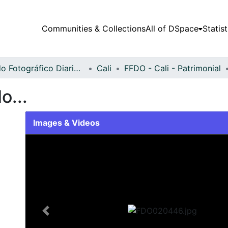
Communities & Collections
All of DSpace
Statist
Fondo Fotográfico Diario Occidente
Cali
FFDO - Cali - Patrimonial
o...
Images & Videos
Slide 1 of 2
Previous