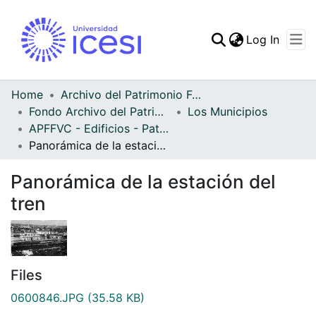
(curren
Log In
Communities & Collec
All of DSpace
Home
Archivo del Patrimonio Fotográfico y Fílmico del Valle del Cauca
Fondo Archivo del Patrimonio Fotográfico y Fílmico del Valle del Cauca
Los Municipios
Statistics
APFFVC - Edificios - Patrimonial
Panorámica de la estación del tren
Panorámica de la estación del
tren
Files
0600846.JPG
(35.58 KB)