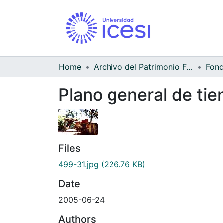
Home
Archivo del Patrimonio Fotográfico y Fílmico del Valle del Cauca
Fond
Plano general de tie
Files
499-31.jpg
(226.76 KB)
Date
2005-06-24
Authors