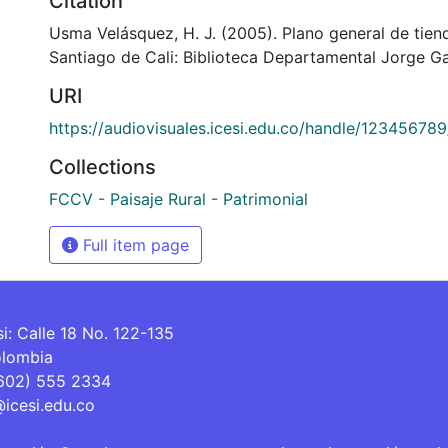
Citation
Usma Velásquez, H. J. (2005). Plano general de tiend
Santiago de Cali: Biblioteca Departamental Jorge Ga
URI
https://audiovisuales.icesi.edu.co/handle/12345678
Collections
FCCV - Paisaje Rural - Patrimonial
Full item page
si: Calle 18 No. 122-135
olombia
(602) 555 2334
@icesi.edu.co