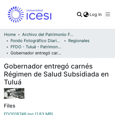
(curren
Log In
Communities & Collec
All of DSpace
Home
Archivo del Patrimonio Fotográfico y Fílmico del Valle del Cauca
Fondo Fotográfico Diario Occidente
Regionales
Statistics
FFDO - Tuluá - Patrimonial
Gobernador entregó carnés Régimen de Salud Subsidiada en Tuluá
Gobernador entregó carnés
Régimen de Salud Subsidiada en
Tuluá
Files
FDO018748.jpg
(1.83 MB)