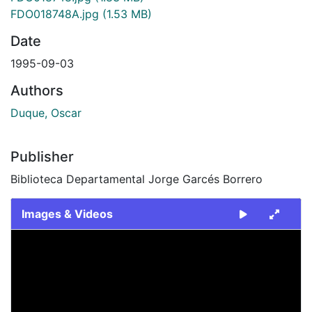
FDO018748A.jpg
(1.53 MB)
Date
1995-09-03
Authors
Duque, Oscar
Publisher
Biblioteca Departamental Jorge Garcés Borrero
Images & Videos
Slide 1 of 2